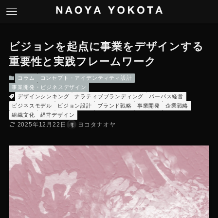
ビジョンを起点に事業をデザインする
重要性と実践フレームワーク
コラム
コンセプト・アイデンティティ設計
事業開発・ビジネスデザイン
デザインシンキング
ナラティブブランディング
パーパス経営
ビジネスモデル
ビジョン設計
ブランド戦略
事業開発
企業戦略
組織文化
経営デザイン
2025年12月22日
ヨコタナオヤ