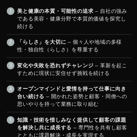
美と健康の本質・可能性の追求
– 自社の強み
である美容・健康分野で本質的価値を探究し
続ける
「らしさ」を大切に
– 個々人や地域の多様
性・独自性（らしさ）を尊重する
変化や失敗を恐れずチャレンジ
– 革新を起こ
すために現状に安住せず挑戦を続ける
オープンマインドと愛情を持って仕事に向き
合い続ける
– 開かれた姿勢と顧客・同僚への
思いやりを持って業務に取り組む
知識・技術を惜しみなく提供して顧客の課題
を解決し共に成長する
– 専門性を共有し顧客
とともに課題解決・成長を実現する